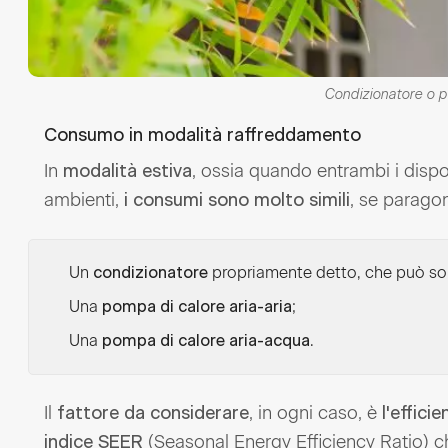
Condizionatore o 
Consumo in modalità raffreddamento
In
, ossia quando entrambi i disposi
modalità estiva
ambienti,
, se parago
i consumi sono molto simili
Un
propriamente detto, che può sol
condizionatore
Una
;
pompa di calore aria-aria
Una
.
pompa di calore aria-acqua
Il
, in ogni caso, è
fattore da considerare
l'effici
(Seasonal Energy Efficiency Ratio) ch
indice SEER