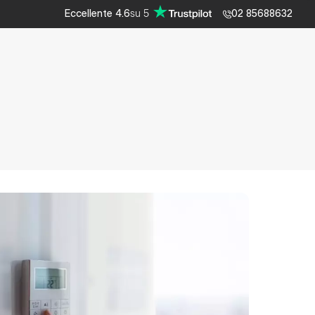
su
5
Eccellente
4.6
02 85688632