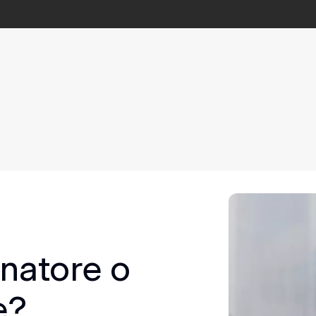
natore o
e?