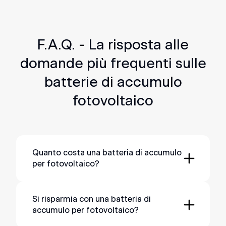
di accumulo adatto alle tue
esigenze
F.A.Q. - La risposta alle
domande più frequenti sulle
batterie di accumulo
fotovoltaico
Quanto costa una batteria di accumulo
per fotovoltaico?
Il costo di una batteria di accumulo per
fotovoltaico, installazione inclusa,
Si risparmia con una batteria di
parte da
accumulo per fotovoltaico?
. Il prezzo finale dipende dalla
1.600€
capacità della batteria, dalla