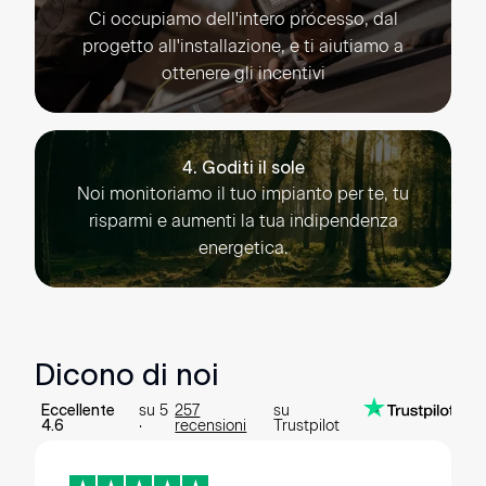
Ci occupiamo dell'intero processo, dal
progetto all'installazione, e ti aiutiamo a
ottenere gli incentivi
4. Goditi il sole
Noi monitoriamo il tuo impianto per te, tu
risparmi e aumenti la tua indipendenza
energetica.
Dicono di noi
su
5
257
su
Eccellente
·
recensioni
Trustpilot
4.6