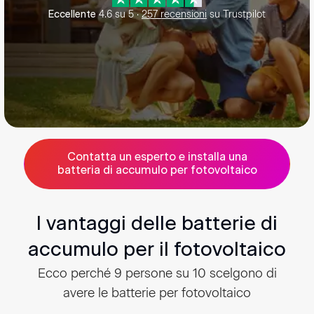
4.6
su
5
·
257
recensioni
su Trustpilot
Eccellente
Contatta un esperto e installa una
batteria di accumulo per fotovoltaico
I vantaggi delle batterie di
accumulo per il fotovoltaico
Ecco perché 9 persone su 10 scelgono di
avere le batterie per fotovoltaico