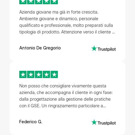
Azienda giovane ma già in forte crescita.
Ambiente giovane e dinamico, personale
qualificato e professionale, molto preparati sulla
tipologia di prodotto. Attenzione verso il cliente e
disponibilità. Ho installato un impianto
fotovoltaico da 7.5 kw + accumulo ed hanno
Antonio De Gregorio
saputo consigliarmi sulla tipologia di prodotto più
adatta alle mie esigenze. Il prodotto è di gran
lunga sopra le mie aspettative. Sempre presenti
anche nel post vendita. Consiglio caldamente di
continuare su questa strada.
Non posso che consigliare vivamente questa
azienda, che accompagna il cliente in ogni fase:
dalla progettazione alla gestione delle pratiche
con il GSE. Un ringraziamento particolare a
Giacomo Bertoldo, che in tempi rapidi ha reso
possibile il potenziamento e la riparazione del
Federico G.
mio vecchio impianto fotovoltaico. L’inverter
guasto Growatt è stato sostituito con un sistema