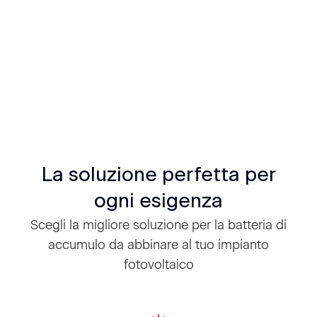
migliore configurazione possibile per il tuo
impianto
Ti offriamo un sistema di batterie di accumulo
per il fotovoltaico flessibile e modulare, della
stessa marca dell'inverter
Contattaci per scegliere la batteria di
accumulo per il tuo impianto fotovoltaico
La soluzione perfetta per
ogni esigenza
Scegli la migliore soluzione per la batteria di
accumulo da abbinare al tuo impianto
fotovoltaico