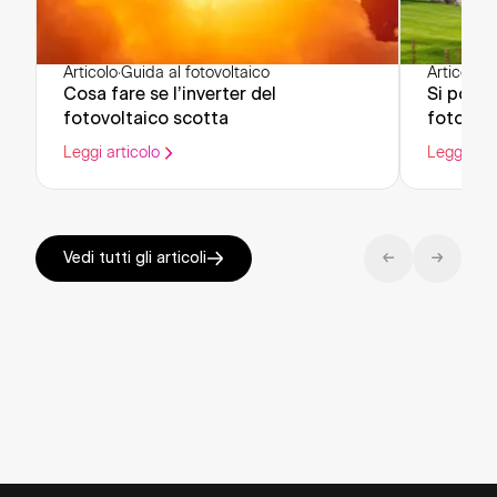
Articolo
·
Guida al fotovoltaico
Articolo
·
G
Cosa fare se l’inverter del
Si posso
fotovoltaico scotta
fotovolt
esisten
Leggi articolo
Leggi arti
Vedi tutti gli articoli