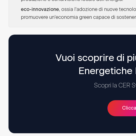
, ossia l'adozione di nuove tecnol
eco-innovazione
promuovere un'economia green capace di sostenere
Vuoi scoprire di p
Energetiche 
Scopri la CER 
Clicca