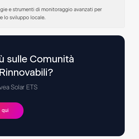
ogie e strumenti di monitoraggio avanzati per
 lo sviluppo locale.
iù sulle Comunità 
Rinnovabili?
Svea Solar ETS
 qui