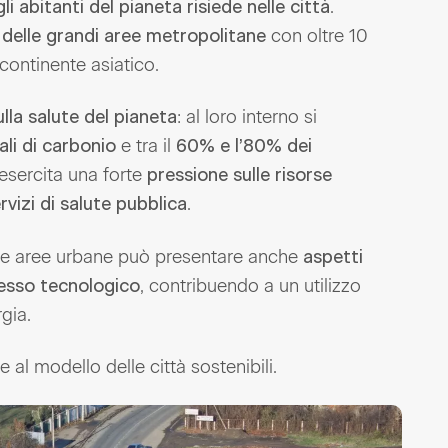
.
li abitanti del pianeta risiede nelle città
con oltre 10
delle grandi aree metropolitane
 continente asiatico.
: al loro interno si
lla salute del pianeta
e tra il
ali di carbonio
60% e l’80% dei
à esercita una forte
pressione sulle risorse
.
ervizi di salute pubblica
elle aree urbane può presentare anche
aspetti
, contribuendo a un utilizzo
resso tecnologico
rgia.
 al modello delle città sostenibili.