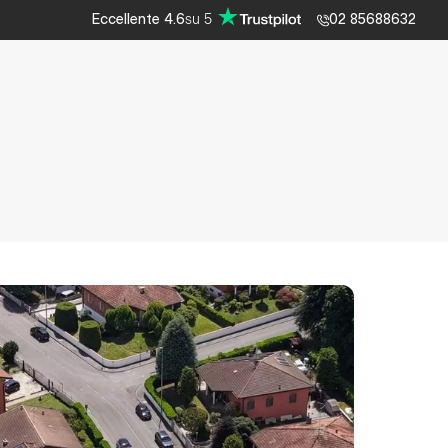
su
5
Eccellente
4.6
02 85688632