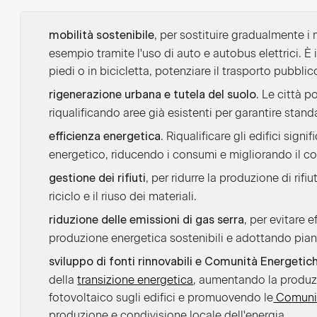
, per sostituire gradualmente i 
mobilità sostenibile
esempio tramite l'uso di auto e autobus elettrici. È 
piedi o in bicicletta, potenziare il trasporto pubbl
. Le città 
rigenerazione urbana e tutela del suolo
riqualificando aree già esistenti per garantire standard
. Riqualificare gli edifici signi
efficienza energetica
energetico, riducendo i consumi e migliorando il co
, per ridurre la produzione di rifi
gestione dei rifiuti
riciclo e il riuso dei materiali.
, per evitare e
riduzione delle emissioni di gas serra
produzione energetica sostenibili e adottando piani 
sviluppo di fonti rinnovabili e Comunità Energetich
della
transizione energetica
, aumentando la produzio
fotovoltaico sugli edifici e promuovendo le
Comunit
produzione e condivisione locale dell'energia.