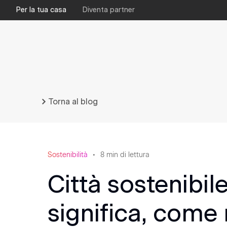
Per la tua casa
Diventa partner
Torna al blog
Sostenibilità
8
min di lettura
Città sostenibil
significa, come 